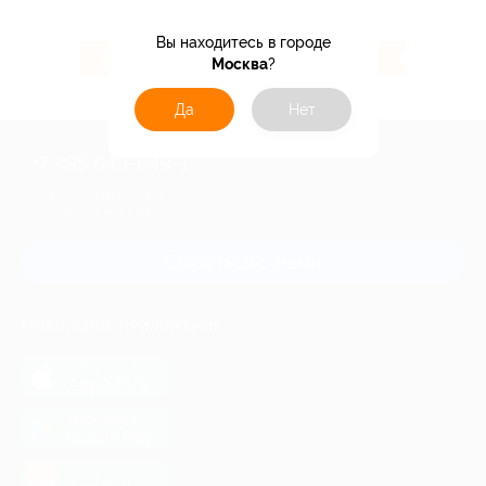
Вы находитесь в городе
104 ₽
3.07%
Кэшбэк
Кэшбэк
Москва
?
Да
Нет
+7 495 649-649-1
Для звонка из Москвы
и регионов России
Связаться с нами
МОБИЛЬНОЕ ПРИЛОЖЕНИЕ
загрузить в
App Store
загрузить в
Google Play
загрузить в