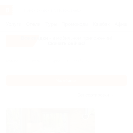
Услуги
Отели
Туры
Промокоды
Кэшбэк
Афиша 
Все скидки
- в мобильном приложении!
Скачать сейчас!
Главная
Отели
Урал
Челябинск
Челябинск
Без сортировки