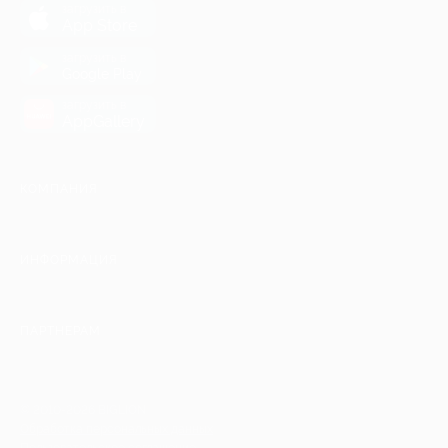
загрузить в
App Store
загрузить в
Google Play
загрузить в
AppGallery
КОМПАНИЯ
ИНФОРМАЦИЯ
ПАРТНЕРАМ
© 2010-2026 BIGLION
Обработка персональных данных