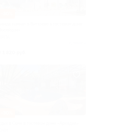
–30%
ренда комнат в Витязево в гостевом доме
Посейдон»
НАПА
Куплено 2
т 1 820 руб.
–30%
тдых в Сочи в гостевом доме «Аркадия»
ОЧИ