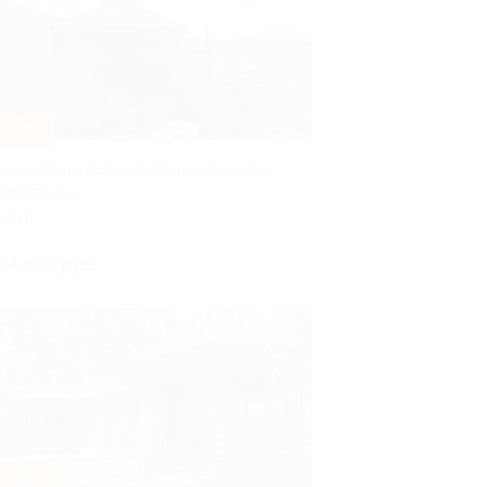
–30%
тдых вблизи Красной Поляны в отеле
Сибирь 4*»
ОЧИ
т 4 806 руб.
–30%