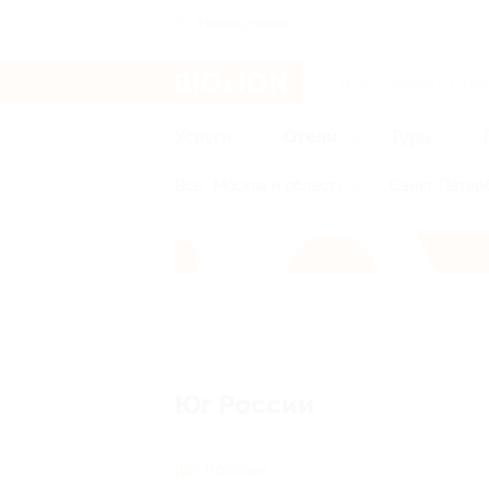
Новокузнецк
Услуги
Отели
Туры
Все
Москва и область
Санкт-Петерб
Главная
Отели
Юг России
Юг России
Юг России