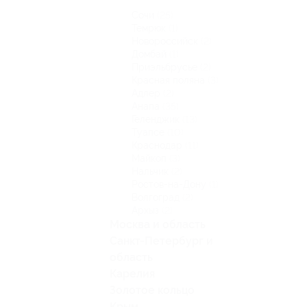
Сочи
(25)
Темрюк
(1)
Новороссийск
(2)
Домбай
(1)
Приэльбрусье
(2)
Красная поляна
(3)
Адлер
(2)
Анапа
(35)
Геленджик
(13)
Туапсе
(10)
Краснодар
(11)
Майкоп
(3)
Нальчик
(2)
Ростов-на-Дону
(1)
Волгоград
(2)
Архыз
(2)
Москва и область
Санкт-Петербург и
область
Карелия
Золотое кольцо
Крым