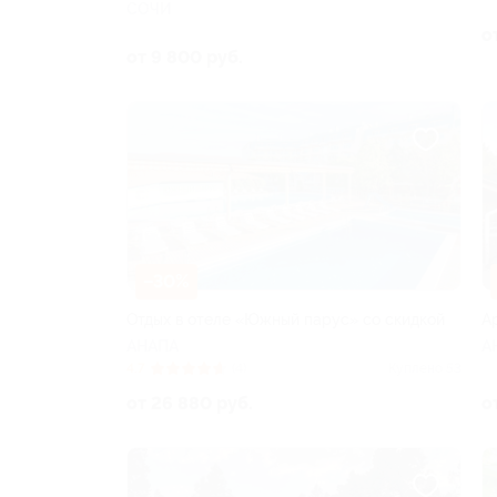
СОЧИ
о
от 9 800 руб.
–30%
Отдых в отеле «Южный парус» со скидкой
А
АНАПА
А
4.7
(4)
Куплено 53
от 26 880 руб.
о