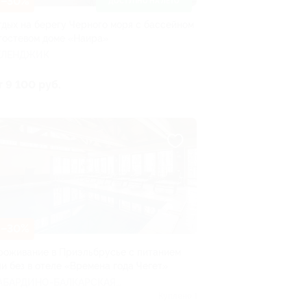
–30%
ДОСТУПНО НА ЛЕТО
тдых на берегу Черного моря с бассейном
 гостевом доме «Наира»
ЕЛЕНДЖИК
т 9 100 руб.
–30%
роживание в Приэльбрусье с питанием
ли без в отеле «Времена года Чегет»
АБАРДИНО-БАЛКАРСКАЯ
ЕСПУБЛИКА
Куплено 1