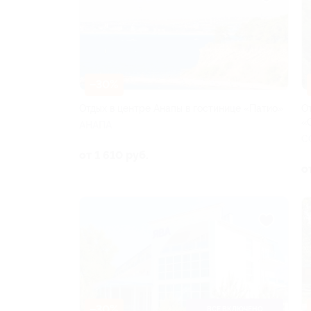
–30%
Отдых в центре Анапы в гостинице «Патио»
О
«
АНАПА
С
от 1 610 руб.
о
–30%
ВСЕ ВКЛЮЧЕНО