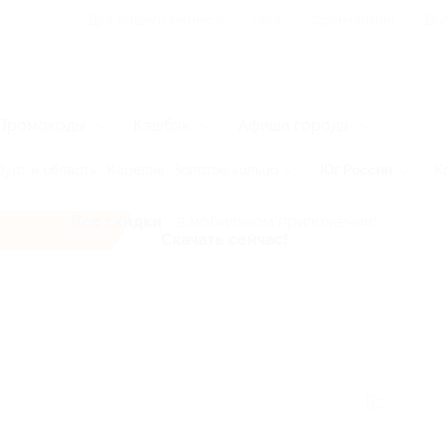
Для Вашего бизнеса
Блог
Франчайзинг
Воп
Промокоды
Кэшбэк
Афиша города
ург и область
Карелия
Золотое кольцо
Юг России
К
Все скидки
- в мобильном приложении!
Скачать сейчас!