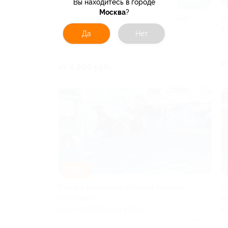
–30%
ДОСТУПНО СЕГОДНЯ
Вы находитесь в городе
Москва
?
Отдых в Сочи с посещением бассейна
О
в отеле «Тараз»
в
Да
Нет
КРАСНОДАРСКИЙ КРАЙ
Г
Куплено 1
о
от 4 200 руб.
–40%
Отдых в комплексе «Коралл-Family»
П
со скидкой
и
КРАСНОДАРСКИЙ КРАЙ
К
Р
Куплено 10