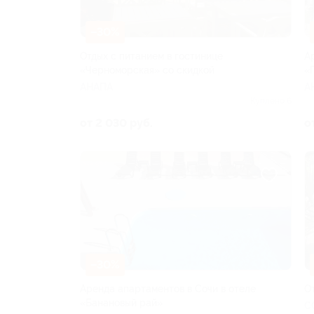
–30%
Отдых с питанием в гостинице
А
«Черноморская» со скидкой
«
АНАПА
А
Куплено 6
от 2 030 руб.
о
–30%
Аренда апартаментов в Сочи в отеле
О
«Банановый рай»
С