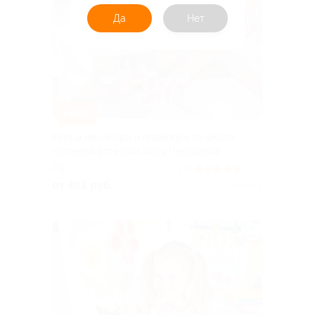
Да
Нет
–85%
Курсы маникюра и педикюра от школы
ногтевой эстетики Аллы Чекашовой
РФ
5.0
(134)
от 495 руб.
Куплено 8