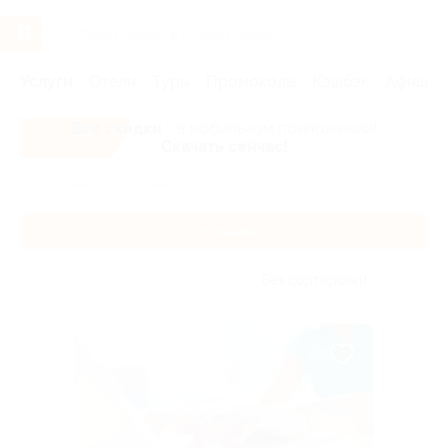
Услуги
Отели
Туры
Промокоды
Кэшбэк
Афиша 
Все скидки
- в мобильном приложении!
Скачать сейчас!
Главная
Услуги
Обучение
Обучение
Без сортировки