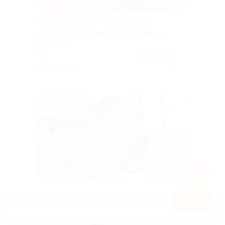
–79%
Курсы по бизнесу на флористике,
фруктовые, сладкие букеты от школы
«Клумба»
РФ
4.7
(42)
от 522 руб.
Куплено 12
–97%
Онлайн-курс по Adobe After Effects
Используем куки, чтобы сайт работал лучше.
со скидкой
Оставаясь с нами, вы соглашаетесь на использование
файлов
Оk
куки.
Карта
РФ
4.7
(81)