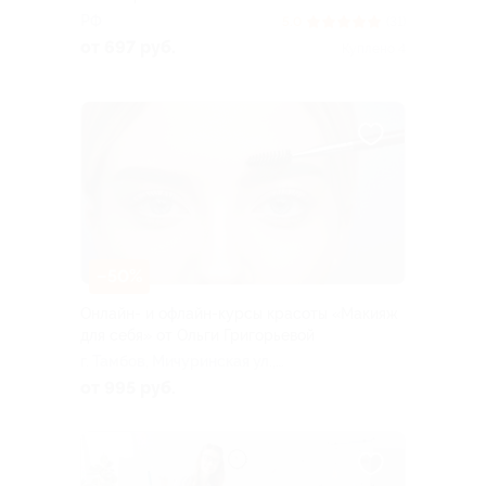
РФ
5.0
(31)
от 697 руб.
Куплено 4
–50%
Онлайн- и офлайн-курсы красоты «Макияж
для себя» от Ольги Григорьевой
г. Тамбов, Мичуринская ул.,
д. 205г
от 995 руб.