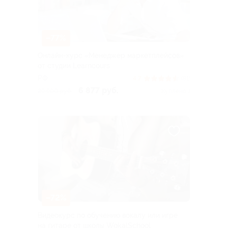
–77%
Онлайн-курс «Менеджер маркетплейсов»
от студии Learncours
РФ
4.7
(81)
6 877 руб.
29 900 руб.
Куплено 1
–72%
Видеокурс по обучению вокалу или игре
на гитаре от школы WokalSchool