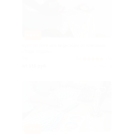
–84%
Курс по йоге или медитации от компании
«Yoga студия»
РФ
5.0
(101)
от 115 руб.
Куплено 6
–73%