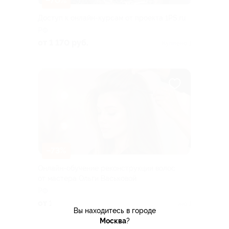
–70%
Доступ к онлайн-курсам от проекта 1PS.ru
РФ
от 1 170 руб.
Куплено 1
–73%
Онлайн-обучение реконструкции волос
от мастера Ольги Васьковой
РФ
от 1 350 руб.
Куплено 1
Вы находитесь в городе
Москва
?