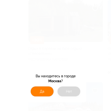
–30%
Отдых в Карелии на базе отдыха
О
«Папоротник»
«
РЕСПУБЛИКА КАРЕЛИЯ
Р
от 6 923 руб.
о
Вы находитесь в городе
Москва
?
Да
Нет