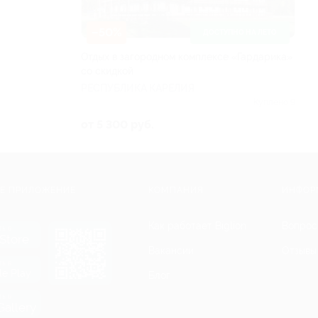
–50%
ДОСТУПНО НА ЛЕТО
Отдых в загородном комплексе «Гардарика»
со скидкой
РЕСПУБЛИКА КАРЕЛИЯ
Куплено 9
от 5 300 руб.
Е ПРИЛОЖЕНИЕ
КОМПАНИЯ
ИНФОР
Как работает Biglion
Вопрос
ть в
Store
Вакансии
Отзывы
ть в
le Play
Блог
ть в
allery