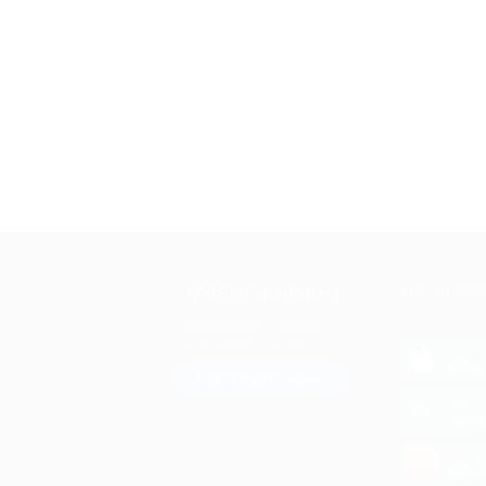
+7 495 649-649-1
МОБИЛЬНО
Для звонка из Москвы
и регионов России
загрузи
App 
Связаться с нами
загрузи
Goog
загрузи
AppG