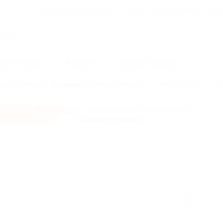
Для Вашего бизнеса
Блог
Франчайзинг
Воп
Промокоды
Кэшбэк
Афиша города
ург и область
Карелия
Золотое кольцо
Юг России
К
Все скидки
- в мобильном приложении!
Скачать сейчас!