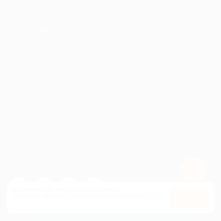
ПАРТНЕРАМ
© 2010-2026 BIGLION
Обработка персональных данных
Пользовательское соглашение
Публичная оферта
Гарантия, поддержка
24 часа и возврат средств
Перейти на полную версию сайта
Используем куки, чтобы сайт работал лучше.
Оставаясь с нами, вы соглашаетесь на использование
файлов
Оk
куки.