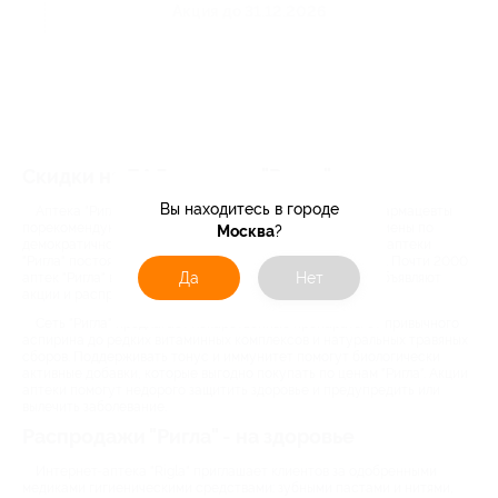
Акция до 31.12.2026
Скидки на БАД в аптеке "Ригла"
Вы находитесь в городе
Аптека "Ригла" - сеть центров здоровья, где опытные фармацевты
порекомендуют лекарства и средства для красоты и гигиены по
Москва
?
демократичной цене. Со скидками по купонам интернет-аптеки
"Ригла" постоянная забота о здоровье доступна каждому. Почти 2000
Да
Нет
аптек "Ригла" в Новокузнецке и регионах и сайт rigla.ru объявляют
акции и распродажи для покупателей.
Сеть "Ригла" предлагает лекарственные препараты от привычного
аспирина до редких витаминных комплексов и натуральных травяных
сборов. Поддерживать тонус и иммунитет помогут биологически
активные добавки, которые выгодно покупать по ценам "Ригла". Акции
аптеки помогут недорого защитить здоровье и предупредить или
вылечить заболевание.
Распродажи "Ригла" - на здоровье
Интернет-аптека "Rigla" приглашает клиентов за одобренными
медиками гигиеническими средствами: зубными пастами и нитями,