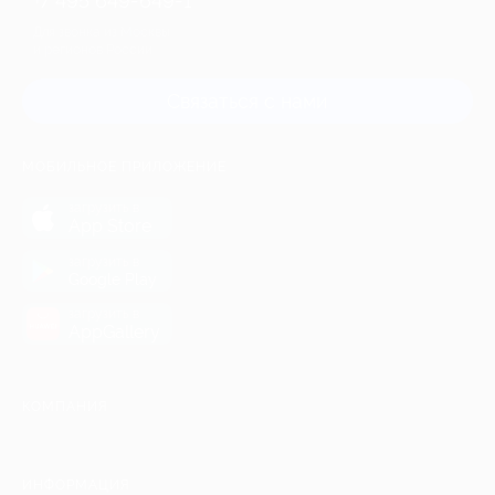
+7 495 649-649-1
Для звонка из Москвы
и регионов России
Связаться с нами
МОБИЛЬНОЕ ПРИЛОЖЕНИЕ
загрузить в
App Store
загрузить в
Google Play
загрузить в
AppGallery
КОМПАНИЯ
ИНФОРМАЦИЯ