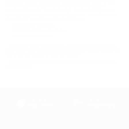
дезодорантами, антибактериальными растворами. Скидки аптеки
"Ригла" полезны и молодым мамам: здесь выгодно заказывать
подгузники и пелёнки, детское питание, косметику и игрушки со
скидками по промокодам и купонам. Кроме того, привлекательные
цены в "Ригла" и на медицинское оборудование:
Термометры и тонометры;
Устройства для промывания носа;
Ортопедические изделия.
Промокоды "Ригла" дают скидки и на фитнес-товары: массажёры,
миостимуляторы, продукты питания. Выбирайте нужный продукт на
сайте rigla.ru и получайте приятные бонусы!
Также посмотрите наши интересные
крем от Clinique
и
акции от
магазина Виши
загрузить в
загрузить в
App Store
Google Play