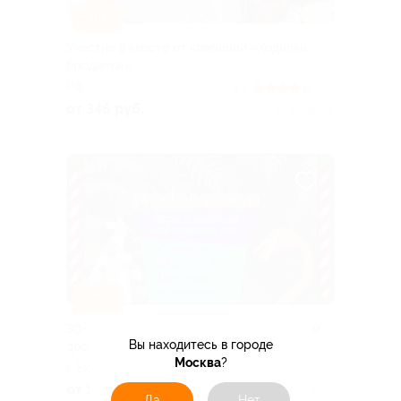
–65%
Участие в квесте от компании «Ходилки
бродилки»
РФ
4.3
(72)
от 346 руб.
Куплено 28
–75%
30+ онлайн-игр с ведущим с безлимитным
Вы находитесь в городе
доступом от «Дофаминго»
Москва
?
г. Екатеринбург
от 167 руб.
Куплено 2
Да
Нет