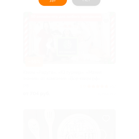
–55%
Квизы «Радуга», «IQ турнир», «Мания
знания» от компании «Все-квизы.рф»
РФ
5.0
(42)
от 704 руб.
Куплено 2