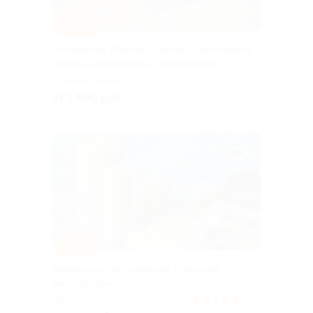
–50%
Посещение Wellness-центра с бассейном,
сауной и хаммамом от отеля Bardin
г. Новокузнецк,
Пионерский пр-т, д. 12
от 1 800 руб.
Куплено 8
–80%
Видеокурсы от компании «Мыльная
мастерская»
РФ
5.0
(106)