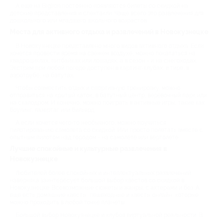
А еще на Biglion постоянно появляются билеты со скидкой на
детские представления и спектакли. Чаще всего это развлечения для
дошкольного или младшего школьного возрастов.
Места для активного отдыха и развлечений в Новокузнецке
В Новокузнецке представлено много видов активного отдыха. Если
хочется провести время на свежем воздухе, можно покататься на
квадроциклах, питбайках или лошадях, а в сезон - и на снегоходах.
Экстрим при любой погоде доступен в картинг-клубах, в тире, в
аэротрубе, на батутах.
Чтобы совместить отдых и спортивную тренировку, можно
отправиться на крытый каток, в батутный центр, веревочный парк или
на скалодром. И конечно, можно поиграть в активные игры, такие как
боулинг, лазертаг или бильярд.
А если хочется чего-то необычного, можно поучиться
пилотированию самолета со скидкой. Или просто полетать вместе с
опытным пилотом над городом - на самолете или вертолете.
Лучшие спокойные и культурные развлечения в
Новокузнецке
Любителей более спокойных и интеллектуальных развлечений
наверняка заинтересует большой выбор квестов со скидкой в
Новокузнецке. Всевозможные сюжеты и жанры, с актерами и без. А
еще есть домашние квесты, пешеходные и квесты онлайн, которые
можно проходить в любой точке планеты.
Большой выбор Новокузнецке и клубов виртуальной реальности. В