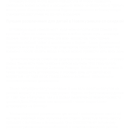
В Новокузнецке много вариантов досуга. И чтобы проводить
свободное время активно и насыщенно, вовсе не обязательно тратить
много денег. Благодаря купонам Biglion развлечения в Новокузнецке
становятся доступнее на 50-70% в среднем.
Лучшие развлечения для детей в Новокузнецке со скидкой
В Новокузнецке немало мест, куда можно пойти всей семьей по
купонам. Одно из самых популярных в любое время года - аквапарк.
Водные горки и аттракционы для всех возрастов, просторные
бассейны, летний “пляж” с шезлонгами и баром - такие развлечения
нравятся многим. Большинство аквапарков предлагает безлимит по
времени - после оплаты входа в парке можно провести хоть весь день.
Также популярное семейное развлечение в Новокузнецке - игровые
парки. Такие есть практически в любом крупном ТРЦ. Покупатели
Biglion выбирают бренды Zамания, Ривьера, TeikaBoom и не только. В
таких парках есть аттракционы и игровые зоны для детей всех
возрастов - от года до 14. Представлены активные, спокойные и
интеллектуальные развлечения.
Также популярны батутные парки. В них есть десятки батутов на
разный возраст и степень подготовки. Ходить на батуты можно детям
от 7 лет. Как в батутных, так и в парках развлечений можно провести
детский День Рождения или выпускной - такие акции также
встречаются на Биглион.
Хороший вариант развлечения для детей - прохождение квеста по
мотивам любимой игры, мультика или сказки. Зачастую такие квесты
проходят с актерами и анимацией. Они способствуют активному
развитию умственных способностей и навыков командной работы.