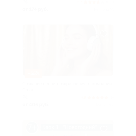
РФ
3.7
(135)
от 174 руб.
Куплено 16
–55%
Создание песни-поздравления от компании
Creai
РФ
4.9
(9)
от 405 руб.
Куплено 7