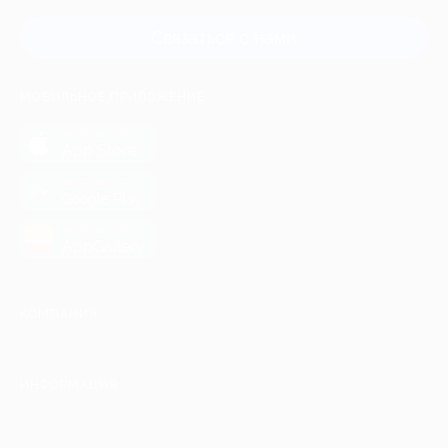
Связаться с нами
МОБИЛЬНОЕ ПРИЛОЖЕНИЕ
загрузить в
App Store
загрузить в
Google Play
загрузить в
AppGallery
КОМПАНИЯ
ИНФОРМАЦИЯ