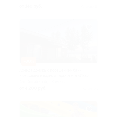
от 140 руб.
Куплено 15
–30%
Аренда домика с посещением бани
и бассейна в водном парк-отеле «Ива»
Алтайский край, г. Камень-
на-Оби, ул. Ленина, д. 78г
от 4 200 руб.
Куплено 1