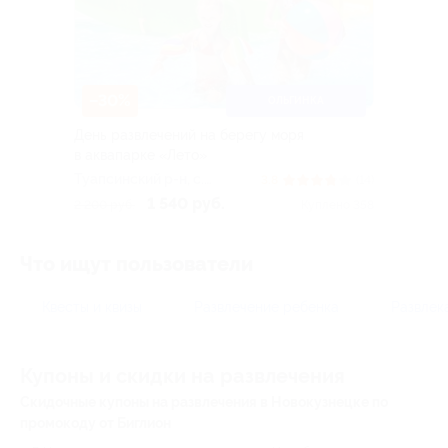
–30%
ОЛЬГИНКА
День развлечений на берегу моря
в аквапарке «Лето»
Туапсинский р-н, c.
3.8
(14)
Ольгинка, ул. Набережная,
1 540 руб.
2 200 руб.
Куплено 358
д. 2
Что ищут пользователи
Квесты и квизы
Развлечение ребенка
Развлек
Купоны и скидки на развлечения
Скидочные купоны на развлечения в Новокузнецке по
промокоду от Биглион