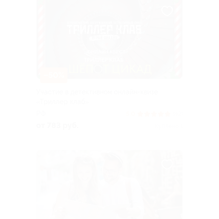
–50%
Участие в детективном онлайн-квизе
«Триллер клаб»
РФ
5.0
(42)
от 783 руб.
Куплено 1