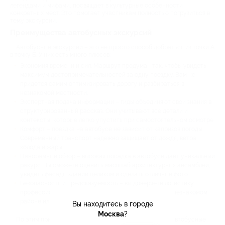
легендами и мифами, посвящает в культурные особенности
конкретных мест. Это помогает участникам полностью погрузиться в
тему экскурсии.
Преимущества автобусных экскурсий
Автобусные экскурсии – это не просто способ добраться из точки А
в точку Б. У них есть много плюсов:
Экономия времени и сил. Маршрут продуман так, чтобы увидеть
максимум достопримечательностей за одну поездку. Вам не
придется самим оптимизировать дорогу и разбираться в
незнакомой местности.
Экспертная подача информации – гиды объединяют свои знания в
структурированный рассказ. Они учитывают все детали и
контексты, которые легко упустить при самостоятельном осмотре.
Комфорт – поездка на автобусе не зависит от капризов погоды.
Современный транспорт надежно защищает от дождя, ветра,
холода и жары.
Панорамный обзор – высокая посадка в автобусе дает уникальный
ракурс. Вы сможете оценить масштаб архитектурных ансамблей,
увидеть фасады зданий целиком и сделать отличные фото.
Безопасность и предсказуемость – вы доверяете логистику
профессионалам. Это исключает риск заблудиться в незнакомом
районе или столкнуться с проблемами на дороге.
Вы находитесь в городе
Москва
?
По этим причинам многие туристы выбирают именно автобусные