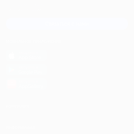
Для звонка из Москвы
и регионов России
Связаться с нами
МОБИЛЬНОЕ ПРИЛОЖЕНИЕ
загрузить в
App Store
загрузить в
Google Play
загрузить в
AppGallery
КОМПАНИЯ
ИНФОРМАЦИЯ