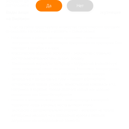
экскурсии для знакомства с городскими и загородными
достопримечательностями.
Да
Нет
Виды акций на автобусные экскурсии в Новокузнецке
на Биглион
У нас на сайте представлено множество туристических программ
со скидками. Направления и форматы – самые разные:
Новогодние и рождественские программы – тематические
экскурсии, посвященные истории праздников и их традициям. Они
проходят в декабре и январе.
Классические обзорные экскурсии – знакомство с главными
достопримечательностями за одну поездку.
Тематические маршруты по городу – погружение в конкретную
эпоху, культурный пласт или интересы. Например, литературные,
архитектурные, мистические или исторические поездки.
Загородные и однодневные туры – поездки в ближайшие
исторические города, усадьбы, монастырские комплексы и т.д.
Например, в Карелию, города Золотого кольца или царские
резиденции под Санкт-Петербургом.
Ночные и вечерние экскурсии – осмотр города в вечерней
подсветке, когда знакомые места выглядят иначе.
Экскурсии с дополнительными опциями – включают не только
автобусный маршрут, но и посещение музеев и дворцов,
дегустации или интерактивные элементы.