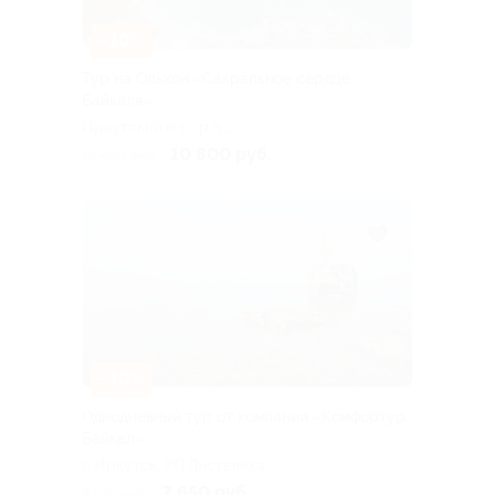
–10%
Тур на Ольхон «Сакральное сердце
Байкала»
Иркутский м.о., р.п.
Листвянка, ул. Горького,
10 800 руб.
12 000 руб.
101а
–10%
Однодневный тур от компании «Комфортур
Байкал»
г. Иркутск, РП Листвянка
7 650 руб.
8 500 руб.