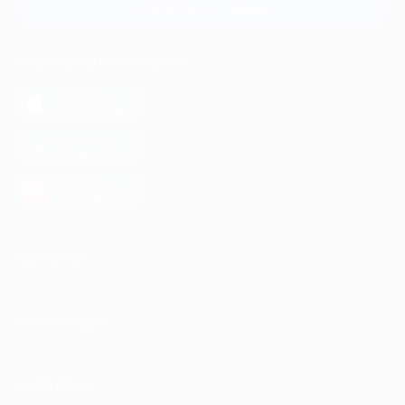
Связаться с нами
МОБИЛЬНОЕ ПРИЛОЖЕНИЕ
загрузить в
App Store
загрузить в
Google Play
загрузить в
AppGallery
КОМПАНИЯ
ИНФОРМАЦИЯ
ПАРТНЕРАМ