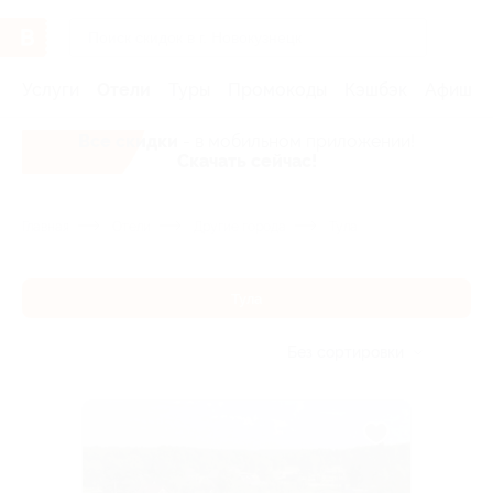
Услуги
Отели
Туры
Промокоды
Кэшбэк
Афиша 
Все скидки
- в мобильном приложении!
Скачать сейчас!
Главная
Отели
Другие города
Тула
Тула
Без сортировки