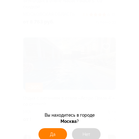
SPA-отдых в отеле Nabat Palace 5* со
скидкой
МОСКОВСКАЯ ОБЛАСТЬ
3.8
(8)
от 8 763 руб.
Куплено 33
–30%
Отдых с питанием в отеле «Астро Плаза 4*»
со скидкой
МОСКОВСКАЯ ОБЛАСТЬ
4.4
(3)
Вы находитесь в городе
от 9 170 руб.
Куплено 9
Москва
?
Да
Нет