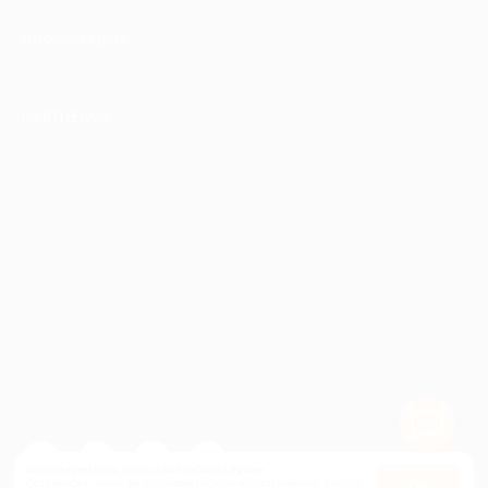
ИНФОРМАЦИЯ
ПАРТНЕРАМ
© 2010-2026 BIGLION
Обработка персональных данных
Пользовательское соглашение
Публичная оферта
Гарантия, поддержка
24 часа и возврат средств
Перейти на полную версию сайта
Используем куки, чтобы сайт работал лучше.
Оставаясь с нами, вы соглашаетесь на использование
файлов
Оk