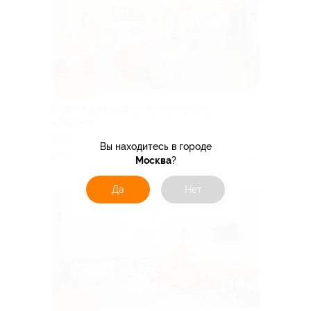
–53%
Отдых в загородном кантри-отеле
«Березки»
ЧУВАШСКАЯ РЕСПУБЛИКА
Вы находитесь в городе
от 2 585 руб.
Куплено 10
Москва
?
Да
Нет
–30%