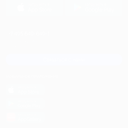
загрузить в
загрузить в
App Store
Google Play
+7 495 649-649-1
Для звонка из Москвы
и регионов России
Связаться с нами
МОБИЛЬНОЕ ПРИЛОЖЕНИЕ
загрузить в
App Store
загрузить в
Google Play
загрузить в
AppGallery