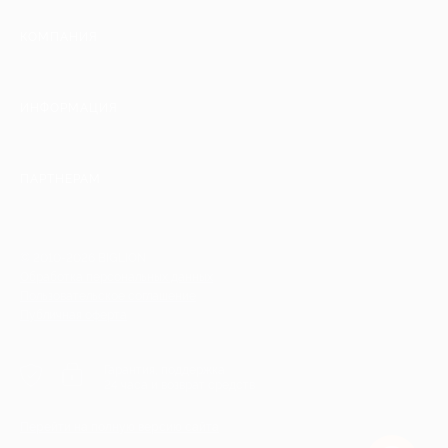
КОМПАНИЯ
ИНФОРМАЦИЯ
ПАРТНЕРАМ
© 2010-2026 BIGLION
Обработка персональных данных
Пользовательское соглашение
Публичная оферта
Гарантия, поддержка
24 часа и возврат средств
Перейти на полную версию сайта