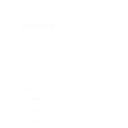
★
★
★
★
★
Все купоны (1)
Промокод (1)
Скидка (0)
Флаер (0)