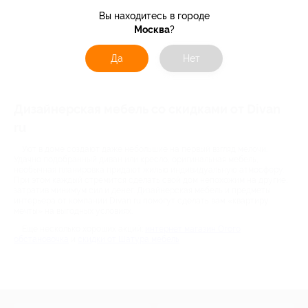
Акция до 12.08.2026
Вы находитесь в городе
Москва
?
Да
Нет
Дизайнерская мебель со скидками от Divan
ru
Уют в доме создают даже небольшие на первый взгляд мелочи.
Удачно подобранный диван или кресло, оригинальная мебель,
необычная планировка придают жилью индивидуальную атмосферу.
При этом каждый стремится сделать свой дом непохожим на другие,
затратив минимум сил и денег. Дизайнерская мебель и предметы
интерьера от компании Divan ru помогут сделать вам «квартиру
мечты» на выгодных условиях.
Еще несколько хороших акций:
интернет магазин Огого
обстановочка
и
скидки от Шатура мебель